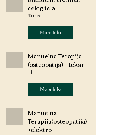
celog tela
45 min
-
--
-
More Info
Manuelna Terapija
(osteopatija) + tekar
1 hr
-
--
-
More Info
Manuelna
Terapija(osteopatija)
+elektro