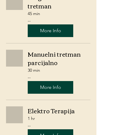
tretman
45 min
-
--
-
More Info
Manuelni tretman
parcijalno
30 min
-
--
-
More Info
Elektro Terapija
1 hr
-
--
-