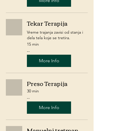
More Info
Tekar Terapija
Vreme trajanja zavisi od stanja i
dela tela koje se tretira.
15 min
-
--
-
More Info
Preso Terapija
30 min
-
--
-
More Info
Manuelni tretman