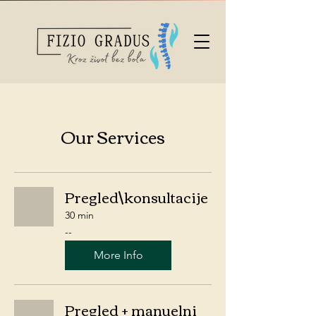
Our Services
Pregled\konsultacije
30 min
-
--
-
More Info
Pregled + manuelni