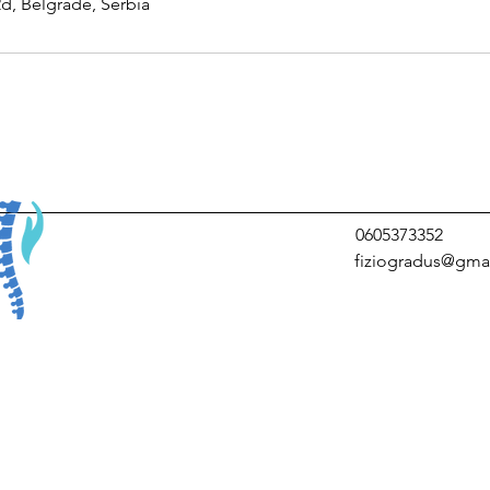
2d, Belgrade, Serbia
0605373352
fiziogradus@gma