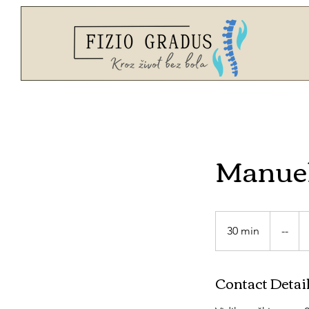
Manuel
-
-
30 min
3
--
0
m
Contact Detai
i
n