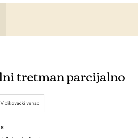
ni tretman parcijalno
Vidikovački venac
ls