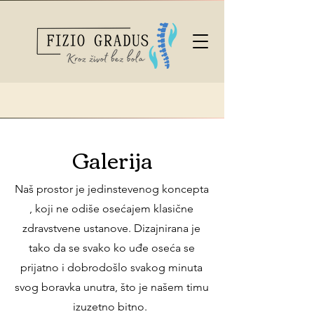
Galerija
Naš prostor je jedinstevenog koncepta
, koji ne odiše osećajem klasične
zdravstvene ustanove. Dizajnirana je
tako da se svako ko uđe oseća se
prijatno i dobrodošlo svakog minuta
svog boravka unutra, što je našem timu
izuzetno bitno.