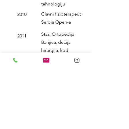
tehnologiju
Glavni fizioterapeut
2010
Serbia Open-a
Staž, Ortopedija
2011
Banjica, dečija
hirurgija, kod
Profesora Dr Zorana
Vukašinovića
Početak privatnog
2011
posla
Košarkaški Savez
2013 - 2014
Srbije, sa kojima
osvajam evropsku
bronzu, evropsko
srebro i zlato na