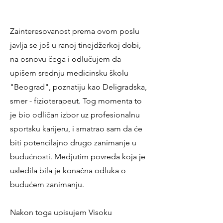
Zainteresovanost prema ovom poslu
javlja se još u ranoj tinejdžerkoj dobi,
na osnovu čega i odlučujem da
upišem srednju medicinsku školu
"Beograd", poznatiju kao Deligradska,
smer - fizioterapeut. Tog momenta to
je bio odličan izbor uz profesionalnu
sportsku karijeru, i smatrao sam da će
biti potencilajno drugo zanimanje u
budućnosti. Medjutim
povreda koja je
usledila bila je konačna odluka o
budućem zanimanju.
Nakon toga upisujem Visoku