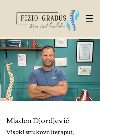
Mladen Djordjević
Visoki strukovni teraput,