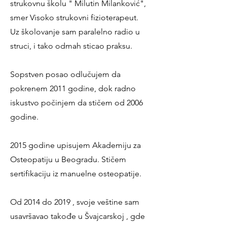
strukovnu školu " Milutin Milanković",
smer Visoko strukovni fizioterapeut.
Uz školovanje sam paralelno radio u
struci, i tako odmah sticao praksu.
Sopstven posao odlučujem da
pokrenem 2011 godine, dok radno
iskustvo počinjem da stičem od 2006
godine.
2015 godine upisujem Akademiju za
Osteopatiju u Beogradu. Stičem
sertifikaciju iz manuelne osteopatije.
Od 2014 do 2019 , svoje veštine sam
usavršavao takođe u Švajcarskoj , gde